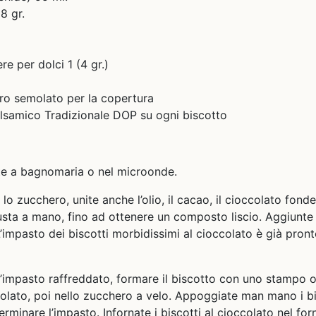
8 gr.
re per dolci 1 (4 gr.)
ro semolato per la copertura
lsamico Tradizionale DOP su ogni biscotto
nte a bagnomaria o nel microonde.
 lo zucchero, unite anche l’olio, il cacao, il cioccolato fonde
sta a mano, fino ad ottenere un composto liscio. Aggiunte la 
mpasto dei biscotti morbidissimi al cioccolato è già pronto
’impasto raffreddato, formare il biscotto con uno stampo o
olato, poi nello zucchero a velo. Appoggiate man mano i bis
erminare l’impasto. Infornate i biscotti al cioccolato nel fo