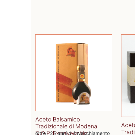
Aceto Balsamico
Acet
Tradizionale di Modena
Trad
D.O.P. Extravecchio
oltre i 25 anni di invecchiamento