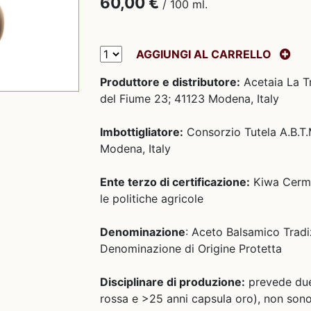
60,00 €
/ 100 ml.
AGGIUNGI AL CARRELLO
Produttore e distributore:
Acetaia La T
del Fiume 23; 41123 Modena, Italy
Imbottigliatore:
Consorzio Tutela A.B.T.M
Modena, Italy
Ente terzo di certificazione:
Kiwa Cerme
le politiche agricole
Denominazione
: Aceto Balsamico Tradi
Denominazione di Origine Protetta
Disciplinare di produzione:
prevede due
rossa e >25 anni capsula oro), non son