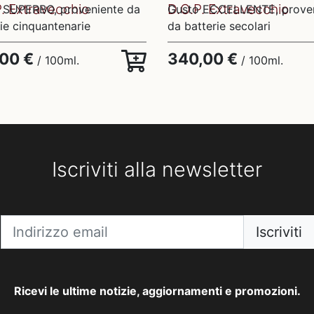
. Extravecchio
D.O.P. Extravecchio
 SUPERBO, proveniente da
Gusto ECCELLENTE, prove
ie cinquantenarie
da batterie secolari
,00 €
340,00 €
/ 100ml.
/ 100ml.
Iscriviti alla newsletter
Iscriviti
Ricevi le ultime notizie, aggiornamenti e promozioni.