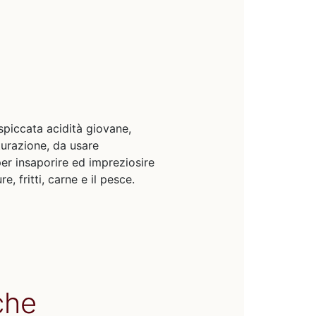
spiccata acidità giovane,
turazione, da usare
er insaporire ed impreziosire
e, fritti, carne e il pesce.
che