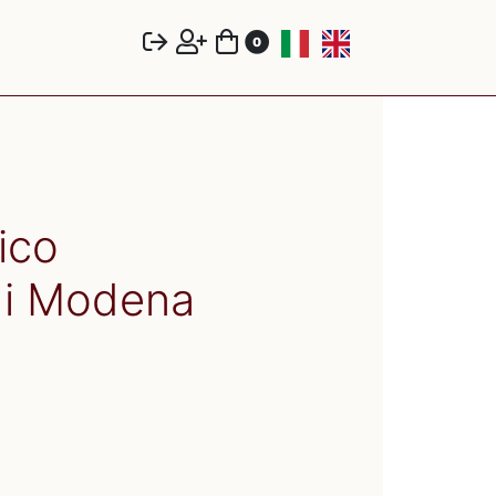
0
ico
di Modena